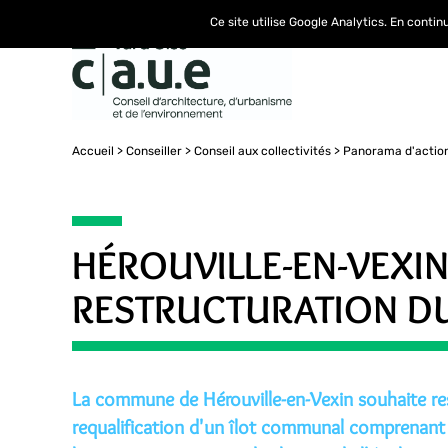
Ce site utilise Google Analytics. En conti
Accueil
Conseiller
Conseil aux collectivités
Panorama d'actio
HÉROUVILLE-EN-VEXIN
RESTRUCTURATION D
La commune de Hérouville-en-Vexin souhaite res
requalification d'un îlot communal comprenant la 