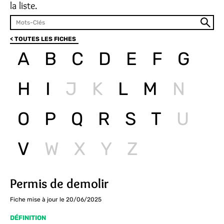
la liste.
< TOUTES LES FICHES
A
B
C
D
E
F
G
H
I
J
K
L
M
N
O
P
Q
R
S
T
U
V
W
X
Y
Z
Permis de demolir
Fiche mise à jour le 20/06/2025
DÉFINITION