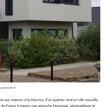
sy
© © CAUE 77
e aux maisons d’architectes d’un quartier neuf en ville nouvelle,
Ile-de-France à travers une approche historique, géographique et