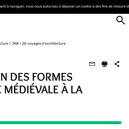
nuant à naviguer, vous nous autorisez à déposer un cookie à des fins de mesure 
cture / JNA
20 voyages d'architecture
ON DES FORMES
E MÉDIÉVALE À LA