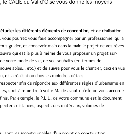
e, le CAUE du Val-d'Oise vous donne les moyens
d'étudier les différents éléments de conception,
et de réalisation,
, vous pourrez vous faire accompagner par un professionnel qui a
us guider, et concevoir main dans la main le projet de vos rêves.
'œuvre qui est le plus à même de vous proposer un projet sur-
 de votre mode de vie, de vos souhaits (en termes de
ouvelables... etc.) et de suivre pour vous le chantier, ceci en vue
, et la réalisation dans les moindres détails.
 respecter afin de répondre aux différentes règles d'urbanisme en
es, sont à remettre à votre Mairie avant qu'elle ne vous accorde
définis. Par exemple, le P.L.U. de votre commune est le document
especter : distances, aspects des matériaux, volumes de
ui sont les incontournables d'un projet de construction.