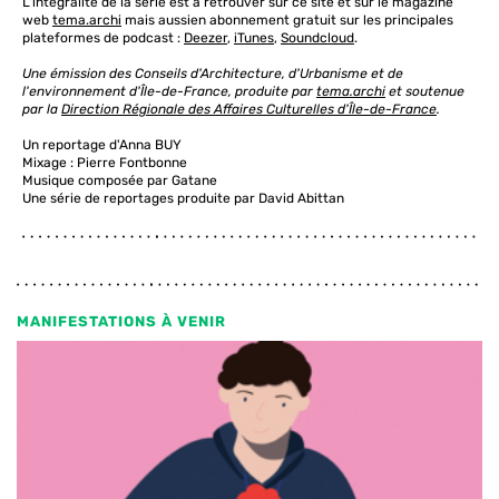
L'intégralité de la série est à retrouver sur ce site et sur le magazine
web
tema.archi
mais aussien abonnement gratuit sur les principales
plateformes de podcast :
Deezer
,
iTunes
,
Soundcloud
.
Une émission des Conseils d'Architecture, d'Urbanisme et de
l'environnement d'Île-de-France, produite par
tema.archi
et soutenue
par la
Direction Régionale des Affaires Culturelles d'Île-de-France
.
Un reportage d'Anna BUY
Mixage : Pierre Fontbonne
Musique composée par Gatane
Une série de reportages produite par David Abittan
MANIFESTATIONS À VENIR