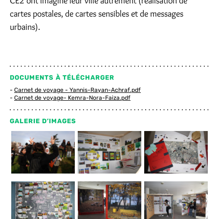
CE2 ont imaginé leur ville autrement (réalisation de
cartes postales, de cartes sensibles et de messages
urbains).
DOCUMENTS À TÉLÉCHARGER
Carnet de voyage - Yannis-Rayan-Achraf.pdf
Carnet de voyage- Kemra-Nora-Faiza.pdf
GALERIE D’IMAGES