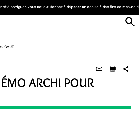
nuant à naviguer, vous nous autorisez à déposer un cookie à des fins de mesure 
 du CAUE
MÉMO ARCHI POUR