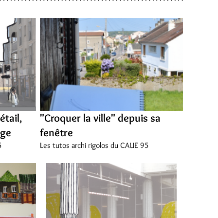
étail,
"Croquer la ville" depuis sa
oge
fenêtre
5
Les tutos archi rigolos du CAUE 95