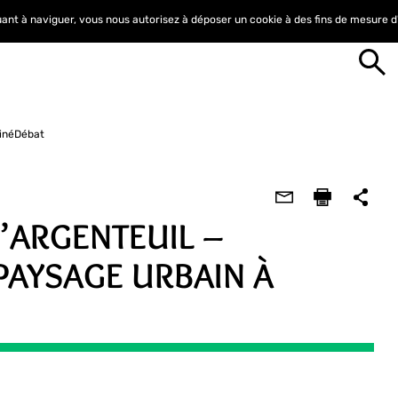
nuant à naviguer, vous nous autorisez à déposer un cookie à des fins de mesure 
inéDébat
’ARGENTEUIL –
PAYSAGE URBAIN À