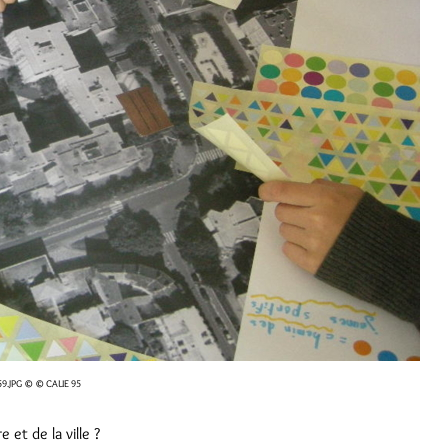
9.JPG
© © CAUE 95
 et de la ville ?