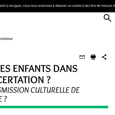
nuant à naviguer, vous nous autorisez à déposer un cookie à des fins de mesure 
inéDébat
LES ENFANTS DANS
ERTATION ?
SMISSION CULTURELLE DE
E ?